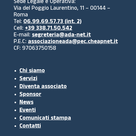
Sede Legale e Operativa:
Via del Poggio Laurentino, 11 – 00144 –
Roma
Tel:
06.99.69.57.73 (int. 2)
Cell:
+39 338.71.50.542
E-mail:
segreteria@ada-net.it
P.E.C:
associazioneada@pec.cheapnet.it
CF: 97063750158
Chi siamo
Servizi
Diventa associato
Sponsor
News
Eventi
Comunicati stampa
Contatti