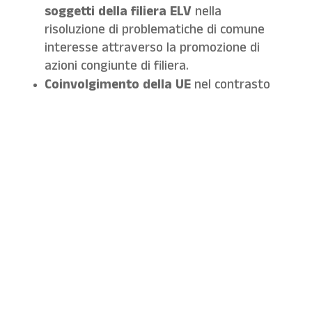
soggetti della filiera ELV
nella
risoluzione di problematiche di comune
interesse attraverso la promozione di
azioni congiunte di filiera.
Coinvolgimento della UE
nel contrasto
all’esportazione di veicoli utilizzata con
scopi diversi da quelli della
reimmatricolazione.
Promozione della tracciabilità dei
rifiuti
, monitoraggio e controllo dei
flussi.
Sensibilizzazione delle imprese associate
verso una cultura sempre più focalizzata
sull’
importanza del riciclo, del
recupero e del reimpiego dei rifiuti da
autodemolizione
anche attraverso
forme di collaborazione e partenariato