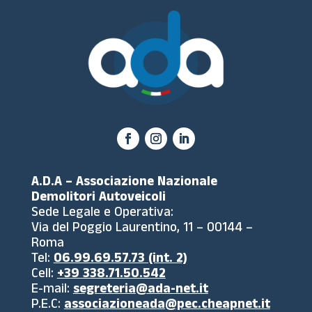
A.D.A – Associazione Nazionale
Demolitori Autoveicoli
Sede Legale e Operativa:
Via del Poggio Laurentino, 11 – 00144 –
Roma
Tel:
06.99.69.57.73 (int. 2)
Cell:
+39 338.71.50.542
E-mail:
segreteria@ada-net.it
P.E.C:
associazioneada@pec.cheapnet.it