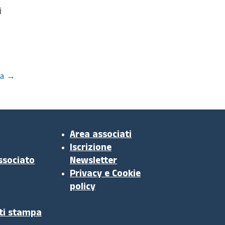
i
a
→
Area associati
Iscrizione
ssociato
Newsletter
Privacy e Cookie
policy
ti stampa