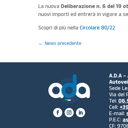
La nuova
Deliberazione n. 6 del 19 o
nuovi importi ed entrerà in vigore a se
Scopri di più nella
Circolare 80/22
←
News precedente
A.D.A –
Autovei
Sede Le
Via del
Tel:
06.9
Cell:
+39
E-mail:
P.E.C:
as
CF: 970