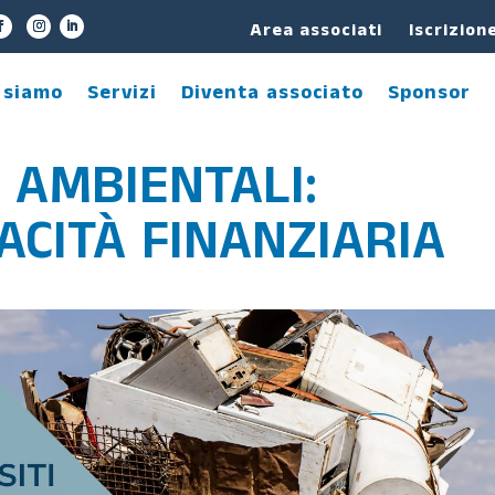
Area associati
Iscrizion
 siamo
Servizi
Diventa associato
Sponsor
 AMBIENTALI:
ACITÀ FINANZIARIA