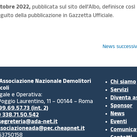
ttobre 2022,
pubblicata sul sito dell’Albo, definisce così 
guito della pubblicazione in Gazzetta Ufficiale.
News successiv
 Associazione Nazionale Demolitori
Chi siamo
coli
Servizi
gale e Operativa:
Diventa a
 Poggio Laurentino, 11 – 00144 – Roma
Sponsor
9.69.57.73 (int. 2)
News
 338.71.50.542
segreteria@ada-net.it
Eventi
sociazioneada@pec.cheapnet.it
Comunica
63750158