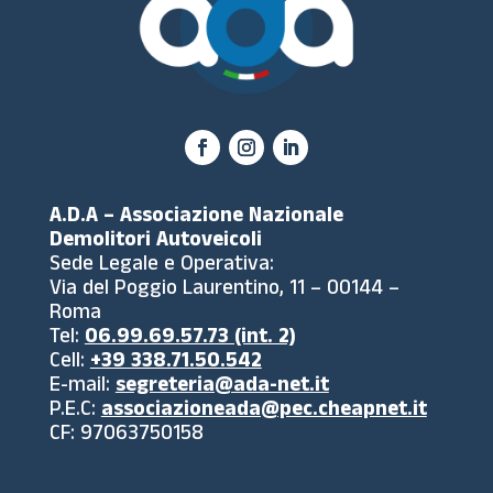
A.D.A – Associazione Nazionale
Demolitori Autoveicoli
Sede Legale e Operativa:
Via del Poggio Laurentino, 11 – 00144 –
Roma
Tel:
06.99.69.57.73 (int. 2)
Cell:
+39 338.71.50.542
E-mail:
segreteria@ada-net.it
P.E.C:
associazioneada@pec.cheapnet.it
CF: 97063750158