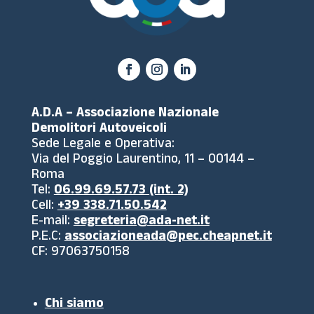
A.D.A – Associazione Nazionale
Demolitori Autoveicoli
Sede Legale e Operativa:
Via del Poggio Laurentino, 11 – 00144 –
Roma
Tel:
06.99.69.57.73 (int. 2)
Cell:
+39 338.71.50.542
E-mail:
segreteria@ada-net.it
P.E.C:
associazioneada@pec.cheapnet.it
CF: 97063750158
Chi siamo