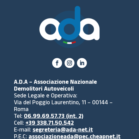
A.D.A – Associazione Nazionale
Demolitori Autoveicoli
Sede Legale e Operativa:
Via del Poggio Laurentino, 11 – 00144 –
Roma
Tel:
06.99.69.57.73 (int. 2)
Cell:
+39 338.71.50.542
E-mail:
segreteria@ada-net.it
P.E.C:
associazioneada@pec.cheapnet.it