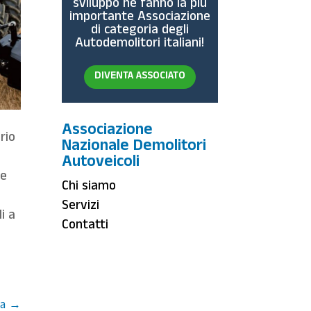
sviluppo ne fanno la più
importante Associazione
di categoria degli
Autodemolitori italiani!
DIVENTA ASSOCIATO
Associazione
rio
Nazionale Demolitori
Autoveicoli
ie
Chi siamo
Servizi
i a
Contatti
a
→