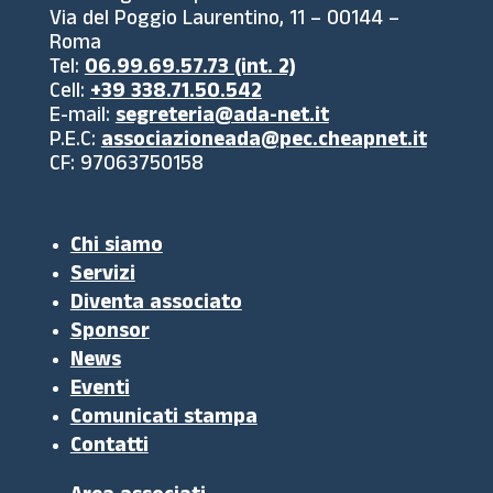
Via del Poggio Laurentino, 11 – 00144 –
Roma
Tel:
06.99.69.57.73 (int. 2)
Cell:
+39 338.71.50.542
E-mail:
segreteria@ada-net.it
P.E.C:
associazioneada@pec.cheapnet.it
CF: 97063750158
Chi siamo
Servizi
Diventa associato
Sponsor
News
Eventi
Comunicati stampa
Contatti