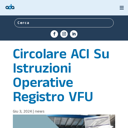
Circolare ACI Su
Istruzioni
Operative
Registro VFU
Giu 3, 2024
|
news