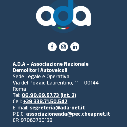
A.D.A – Associazione Nazionale
Demolitori Autoveicoli
Sede Legale e Operativa:
Via del Poggio Laurentino, 11 – 00144 –
Roma
Tel:
06.99.69.57.73 (int. 2)
Cell:
+39 338.71.50.542
E-mail:
segreteria@ada-net.it
P.E.C:
associazioneada@pec.cheapnet.it
CF: 97063750158