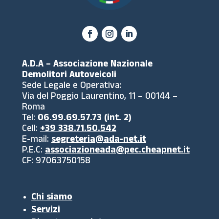
A.D.A – Associazione Nazionale
Demolitori Autoveicoli
Sede Legale e Operativa:
Via del Poggio Laurentino, 11 – 00144 –
Roma
Tel:
06.99.69.57.73 (int. 2)
Cell:
+39 338.71.50.542
E-mail:
segreteria@ada-net.it
P.E.C:
associazioneada@pec.cheapnet.it
CF: 97063750158
Chi siamo
Servizi