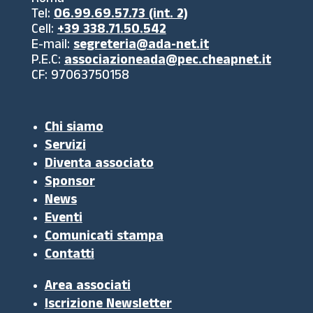
Roma
Tel:
06.99.69.57.73 (int. 2)
Cell:
+39 338.71.50.542
E-mail:
segreteria@ada-net.it
P.E.C:
associazioneada@pec.cheapnet.it
CF: 97063750158
Chi siamo
Servizi
Diventa associato
Sponsor
News
Eventi
Comunicati stampa
Contatti
Area associati
Iscrizione Newsletter