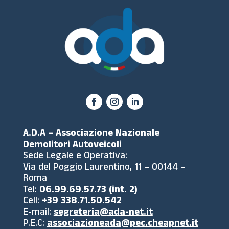
A.D.A – Associazione Nazionale
Demolitori Autoveicoli
Sede Legale e Operativa:
Via del Poggio Laurentino, 11 – 00144 –
Roma
Tel:
06.99.69.57.73 (int. 2)
Cell:
+39 338.71.50.542
E-mail:
segreteria@ada-net.it
P.E.C:
associazioneada@pec.cheapnet.it