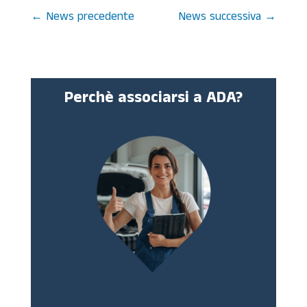
←
News precedente
News successiva
→
Perchè associarsi a ADA?