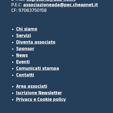
E-mail:
segreteria@ada-net.it
P.E.C:
associazioneada@pec.cheapnet.it
CF: 97063750158
Chi siamo
Servizi
Diventa associato
Sponsor
News
Eventi
Comunicati stampa
Contatti
Area associati
Iscrizione Newsletter
Privacy e Cookie policy