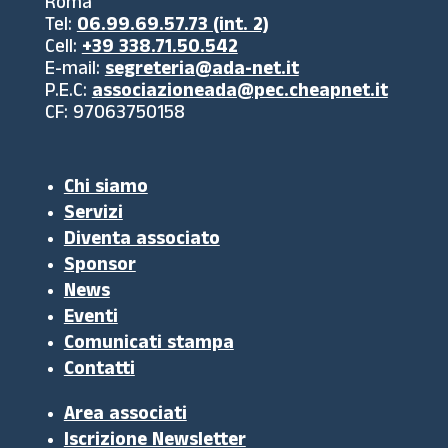
Roma
Tel:
06.99.69.57.73 (int. 2)
Cell:
+39 338.71.50.542
E-mail:
segreteria@ada-net.it
P.E.C:
associazioneada@pec.cheapnet.it
CF: 97063750158
Chi siamo
Servizi
Diventa associato
Sponsor
News
Eventi
Comunicati stampa
Contatti
Area associati
Iscrizione Newsletter