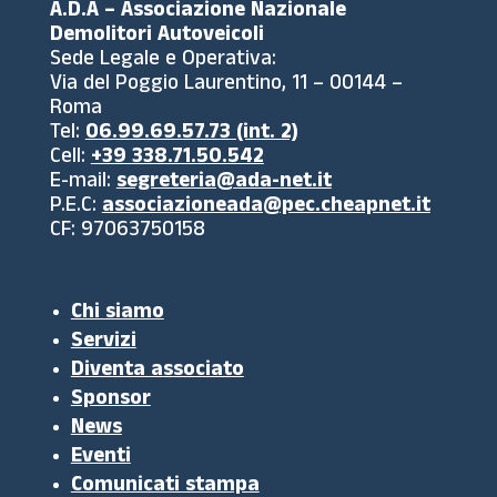
A.D.A – Associazione Nazionale
Demolitori Autoveicoli
Sede Legale e Operativa:
Via del Poggio Laurentino, 11 – 00144 –
Roma
Tel:
06.99.69.57.73 (int. 2)
Cell:
+39 338.71.50.542
E-mail:
segreteria@ada-net.it
P.E.C:
associazioneada@pec.cheapnet.it
CF: 97063750158
Chi siamo
Servizi
Diventa associato
Sponsor
News
Eventi
Comunicati stampa