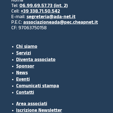
Roma
Tel:
06.99.69.57.73 (int. 2)
Cell:
+39 338.71.50.542
E-mail:
segreteria@ada-net.it
P.E.C:
associazioneada@pec.cheapnet.it
CF: 97063750158
Chi siamo
Servizi
Diventa associato
Sponsor
News
Eventi
Comunicati stampa
Contatti
Area associati
Iscrizione Newsletter