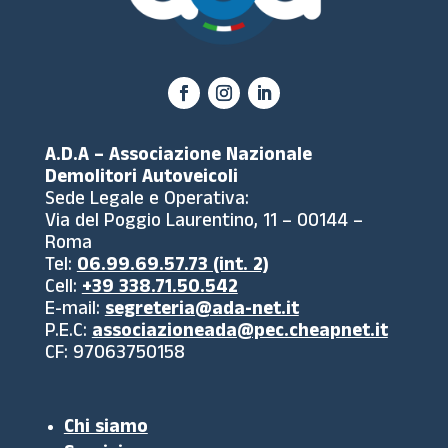
A.D.A – Associazione Nazionale
Demolitori Autoveicoli
Sede Legale e Operativa:
Via del Poggio Laurentino, 11 – 00144 –
Roma
Tel:
06.99.69.57.73 (int. 2)
Cell:
+39 338.71.50.542
E-mail:
segreteria@ada-net.it
P.E.C:
associazioneada@pec.cheapnet.it
CF: 97063750158
Chi siamo