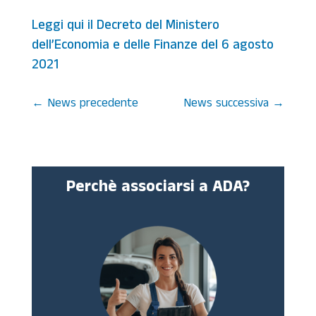
Leggi qui il Decreto del Ministero
dell’Economia e delle Finanze del 6 agosto
2021
←
News precedente
News successiva
→
Perchè associarsi a ADA?