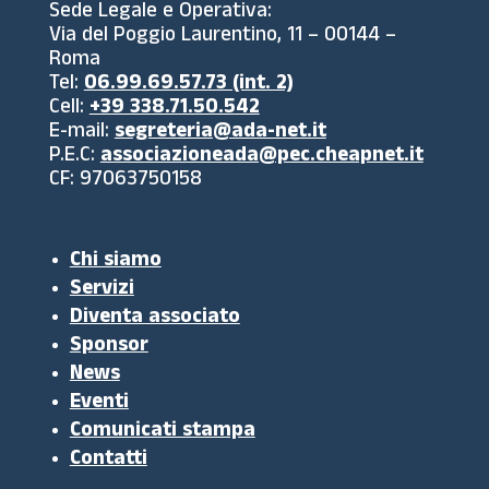
Sede Legale e Operativa:
Via del Poggio Laurentino, 11 – 00144 –
Roma
Tel:
06.99.69.57.73 (int. 2)
Cell:
+39 338.71.50.542
E-mail:
segreteria@ada-net.it
P.E.C:
associazioneada@pec.cheapnet.it
CF: 97063750158
Chi siamo
Servizi
Diventa associato
Sponsor
News
Eventi
Comunicati stampa
Contatti