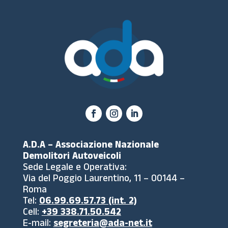
A.D.A – Associazione Nazionale
Demolitori Autoveicoli
Sede Legale e Operativa:
Via del Poggio Laurentino, 11 – 00144 –
Roma
Tel:
06.99.69.57.73 (int. 2)
Cell:
+39 338.71.50.542
E-mail:
segreteria@ada-net.it