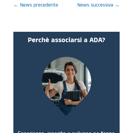
←
News precedente
News successiva
→
Perchè associarsi a ADA?