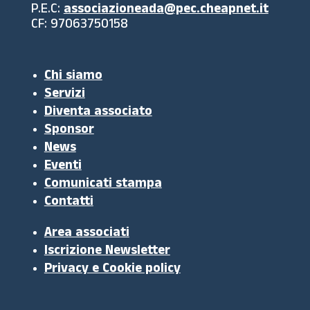
P.E.C:
associazioneada@pec.cheapnet.it
CF: 97063750158
Chi siamo
Servizi
Diventa associato
Sponsor
News
Eventi
Comunicati stampa
Contatti
Area associati
Iscrizione Newsletter
Privacy e Cookie policy