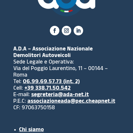
A.D.A – Associazione Nazionale
Demolitori Autoveicoli
Sede Legale e Operativa:
Via del Poggio Laurentino, 11 – 00144 –
Roma
Tel:
06.99.69.57.73 (int. 2)
Cell:
+39 338.71.50.542
E-mail:
segreteria@ada-net.it
P.E.C:
associazioneada@pec.cheapnet.it
CF: 97063750158
Chi siamo