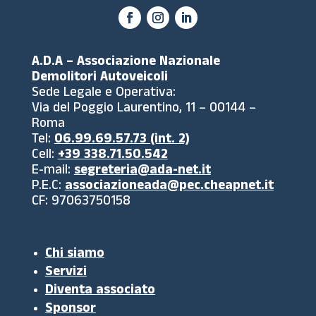
A.D.A – Associazione Nazionale
Demolitori Autoveicoli
Sede Legale e Operativa:
Via del Poggio Laurentino, 11 – 00144 –
Roma
Tel:
06.99.69.57.73 (int. 2)
Cell:
+39 338.71.50.542
E-mail:
segreteria@ada-net.it
P.E.C:
associazioneada@pec.cheapnet.it
CF: 97063750158
Chi siamo
Servizi
Diventa associato
Sponsor