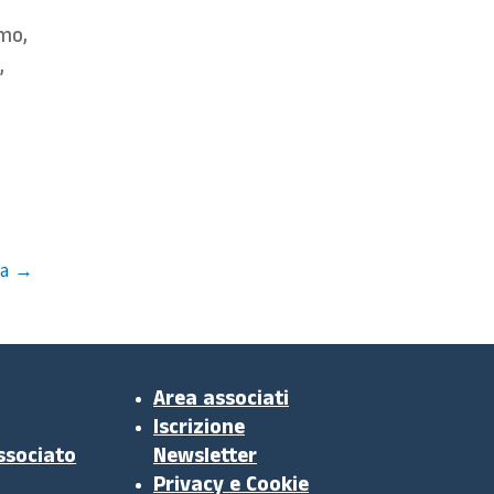
amo,
,
a
→
Area associati
Iscrizione
ssociato
Newsletter
Privacy e Cookie