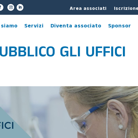
Area associati
Iscrizion
 siamo
Servizi
Diventa associato
Sponsor
UBBLICO GLI UFFICI