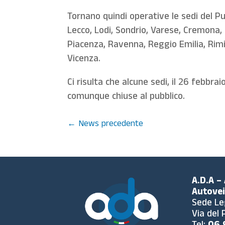
Tornano quindi operative le sedi del P
Lecco, Lodi, Sondrio, Varese, Cremona,
Piacenza, Ravenna, Reggio Emilia, Rimi
Vicenza.
Ci risulta che alcune sedi, il 26 febbra
comunque chiuse al pubblico.
←
News precedente
A.D.A –
Autovei
Sede Le
Via del