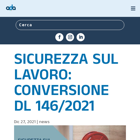
SICUREZZA SUL
LAVORO:
CONVERSIONE
DL 146/2021
Dic 27, 2021
|
news