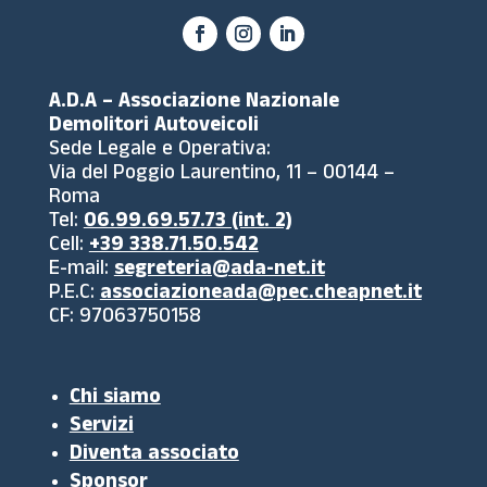
A.D.A – Associazione Nazionale
Demolitori Autoveicoli
Sede Legale e Operativa:
Via del Poggio Laurentino, 11 – 00144 –
Roma
Tel:
06.99.69.57.73 (int. 2)
Cell:
+39 338.71.50.542
E-mail:
segreteria@ada-net.it
P.E.C:
associazioneada@pec.cheapnet.it
CF: 97063750158
Chi siamo
Servizi
Diventa associato
Sponsor