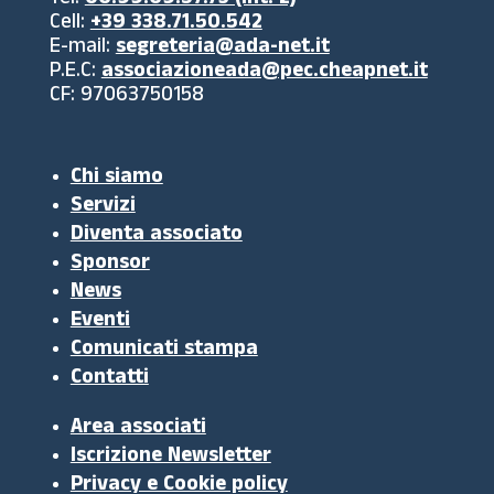
Tel:
06.99.69.57.73 (int. 2)
Cell:
+39 338.71.50.542
E-mail:
segreteria@ada-net.it
P.E.C:
associazioneada@pec.cheapnet.it
CF: 97063750158
Chi siamo
Servizi
Diventa associato
Sponsor
News
Eventi
Comunicati stampa
Contatti
Area associati
Iscrizione Newsletter
Privacy e Cookie policy