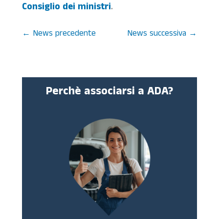
Consiglio dei ministri
.
←
News precedente
News successiva
→
Perchè associarsi a ADA?