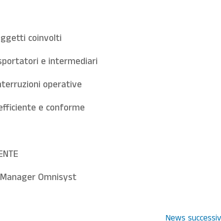
ggetti coinvolti
asportatori e intermediari
terruzioni operative
 efficiente e conforme
IENTE
ce Manager Omnisyst
News successiv