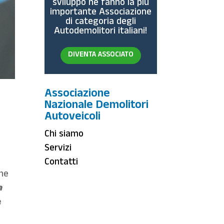
sviluppo ne fanno la più
importante Associazione
di categoria degli
Autodemolitori italiani!
DIVENTA ASSOCIATO
Associazione
Nazionale Demolitori
Autoveicoli
Chi siamo
Servizi
Contatti
one
a
e