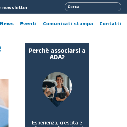
e newsletter
News
Eventi
Comunicati stampa
Contatti
e
Perchè associarsi a
ADA?
Esperienza, crescita e