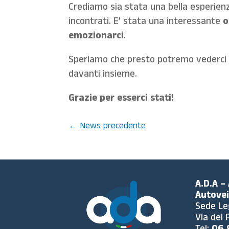
Crediamo sia stata una bella esperienz
incontrati. E’ stata una interessante
o
emozionarci
.
Speriamo che presto potremo vederci 
davanti insieme.
Grazie per esserci stati!
←
News precedente
A.D.A –
Autovei
Sede Le
Via del