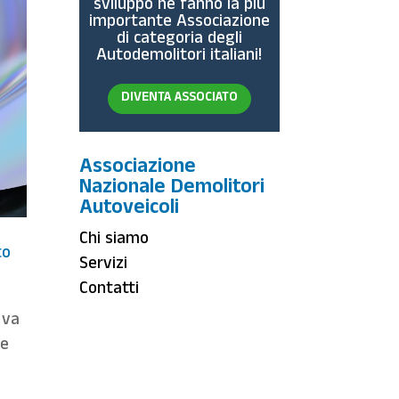
sviluppo ne fanno la più
importante Associazione
di categoria degli
Autodemolitori italiani!
DIVENTA ASSOCIATO
Associazione
Nazionale Demolitori
Autoveicoli
Chi siamo
to
Servizi
Contatti
va
re