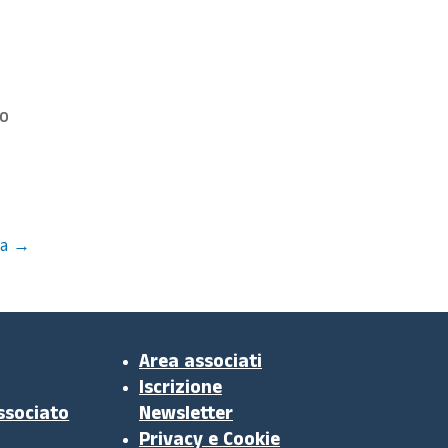
mo
a
→
Area associati
Iscrizione
ssociato
Newsletter
Privacy e Cookie