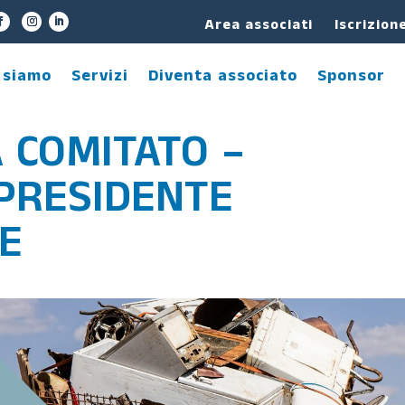
Area associati
Iscrizion
 siamo
Servizi
Diventa associato
Sponsor
 COMITATO –
PRESIDENTE
E