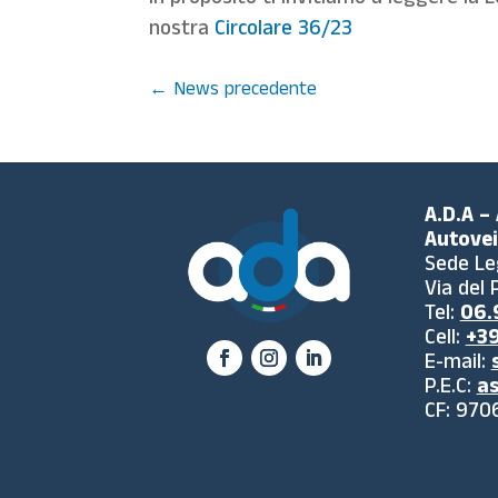
In proposito ti invitiamo a leggere la
nostra
Circolare 36/23
←
News precedente
A.D.A –
Autovei
Sede Le
Via del
Tel:
06.9
Cell:
+39
E-mail:
P.E.C:
as
CF: 970