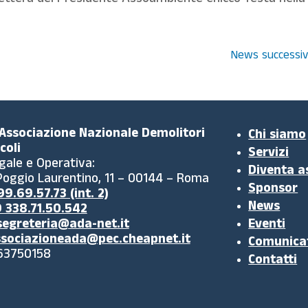
 Lettera del Presidente Assoambiente Chicco Testa nella
News successiv
 Associazione Nazionale Demolitori
Chi siamo
coli
Servizi
gale e Operativa:
Diventa a
 Poggio Laurentino, 11 – 00144 – Roma
Sponsor
9.69.57.73 (int. 2)
News
 338.71.50.542
segreteria@ada-net.it
Eventi
sociazioneada@pec.cheapnet.it
Comunica
63750158
Contatti