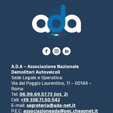
A.D.A – Associazione Nazionale
Demolitori Autoveicoli
Sede Legale e Operativa:
Via del Poggio Laurentino, 11 – 00144 –
Roma
Tel:
06.99.69.57.73 (int. 2)
Cell:
+39 338.71.50.542
E-mail:
segreteria@ada-net.it
P.E.C:
associazioneada@pec.cheapnet.it