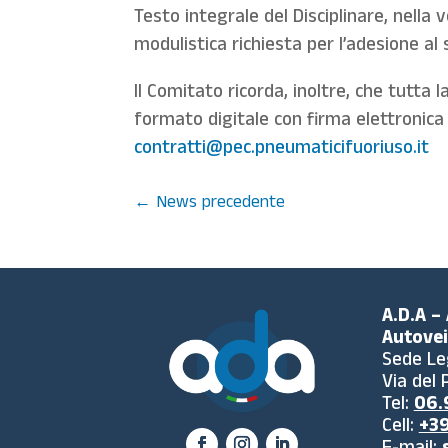
Testo integrale del Disciplinare, nella
modulistica richiesta per l’adesione al 
Il Comitato ricorda, inoltre, che tutta
formato digitale con firma elettronica 
contratti@pec.pneumaticifuoriuso.it
←
News precedente
A.D.A –
Autovei
Sede Le
Via del
Tel:
06.9
Cell:
+39