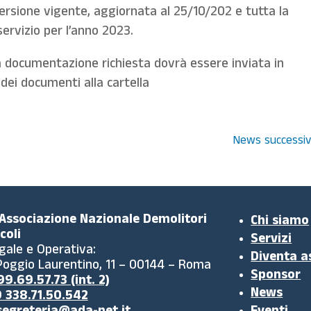
 versione vigente, aggiornata al 25/10/202 e tutta la
servizio per l’anno 2023.
 la documentazione richiesta dovrà essere inviata in
dei documenti alla cartella
News successiv
 Associazione Nazionale Demolitori
Chi siamo
coli
Servizi
gale e Operativa:
Diventa a
 Poggio Laurentino, 11 – 00144 – Roma
Sponsor
9.69.57.73 (int. 2)
News
 338.71.50.542