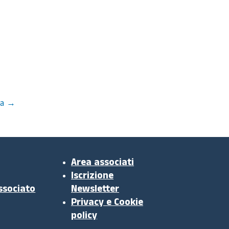
a
→
Area associati
Iscrizione
ssociato
Newsletter
Privacy e Cookie
policy