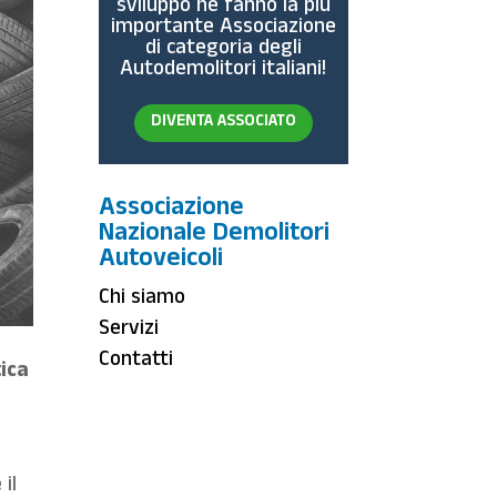
sviluppo ne fanno la più
importante Associazione
di categoria degli
Autodemolitori italiani!
DIVENTA ASSOCIATO
Associazione
Nazionale Demolitori
Autoveicoli
Chi siamo
Servizi
Contatti
ica
il