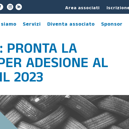
Area associati
Iscrizion
 siamo
Servizi
Diventa associato
Sponsor
: PRONTA LA
PER ADESIONE AL
IL 2023