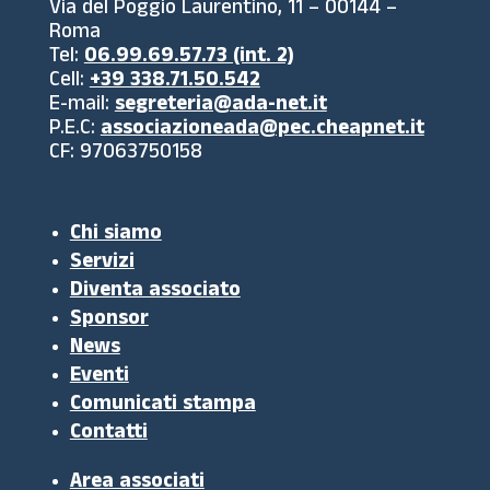
Via del Poggio Laurentino, 11 – 00144 –
Roma
Tel:
06.99.69.57.73 (int. 2)
Cell:
+39 338.71.50.542
E-mail:
segreteria@ada-net.it
P.E.C:
associazioneada@pec.cheapnet.it
CF: 97063750158
Chi siamo
Servizi
Diventa associato
Sponsor
News
Eventi
Comunicati stampa
Contatti
Area associati