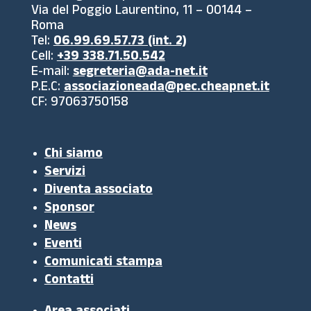
Via del Poggio Laurentino, 11 – 00144 –
Roma
Tel:
06.99.69.57.73 (int. 2)
Cell:
+39 338.71.50.542
E-mail:
segreteria@ada-net.it
P.E.C:
associazioneada@pec.cheapnet.it
CF: 97063750158
Chi siamo
Servizi
Diventa associato
Sponsor
News
Eventi
Comunicati stampa
Contatti