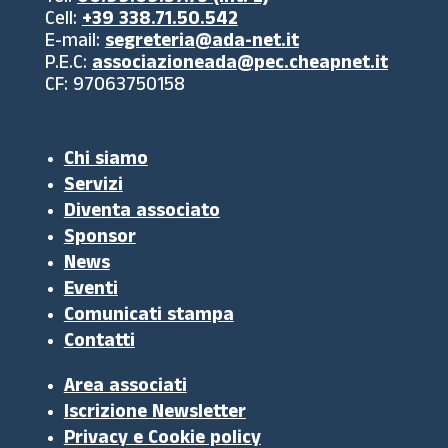
Cell:
+39 338.71.50.542
E-mail:
segreteria@ada-net.it
P.E.C:
associazioneada@pec.cheapnet.it
CF: 97063750158
Chi siamo
Servizi
Diventa associato
Sponsor
News
Eventi
Comunicati stampa
Contatti
Area associati
Iscrizione Newsletter
Privacy e Cookie policy